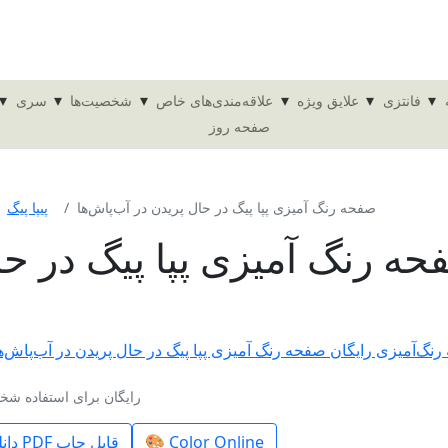
▾
▾
▾
▾
▾
▾
فانتزی
علایق ویژه
علاقه‌مندی‌های خاص
شخصیت‌ها
سری
صفحه روز
صفحه رنگ آمیزی پپا پیگ در حال پریدن در آب‌پاش‌ها
پیپا پیگ
ه رنگ آمیزی پپا پیگ در حا
شناسه صفحه رنگ‌آمیزی: 4920-367 · 1088×1088 px · رایگان برای اس
🎨 Color Online
⬇️ دانلود فایل PDF قابل چاپ