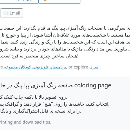
✉️ Email
ای سرگرمی با صفحات رنگ آمیزی پیپا پیگ ما قدم بگذارید! این صفحا
ا هستند. با شخصیت‌های مورد علاقه‌تان آشنا شوید، از پیپا و جورج تا پ
د. هدف این است که این شخصیت‌ها را با رنگ و زندگی زنده کنید. شما آنها
 بیاورید. پس مداد رنگی، ماژیک یا مدادهای خود را بردارید و بیایید ش
هیجان ساختن چیزی منحصر به فرد است. رنگ آمیزی پیپا پیگ هرگز اینقدر هیجان‌انگیز نبوده است!
.
سری
, or explore
برنامه‌های تلویزیونی کودکان مجموعه
ire
How to print this صفحه رنگ آمیزی پپا پیگ در حال پریدن در آب‌پاش‌ها coloring page
روی تصویر بالا یا دکمه چاپ کلیک کنید تا صفحه رنگ‌آمیزی در مرورگر شما باز شود.
اندازه کاغذ را حروف یا A4 انتخاب کنید، حاشیه‌ها را روی "هیچ" قرار دهید و گرافیک پس‌زمینه را فعال کنید.
روی چاپ کلیک کنید، یا فایل PDF را برای نسخه‌ای قابل اشتراک‌گذاری و بایگانی دانلود کنید.
rinting and download tips.