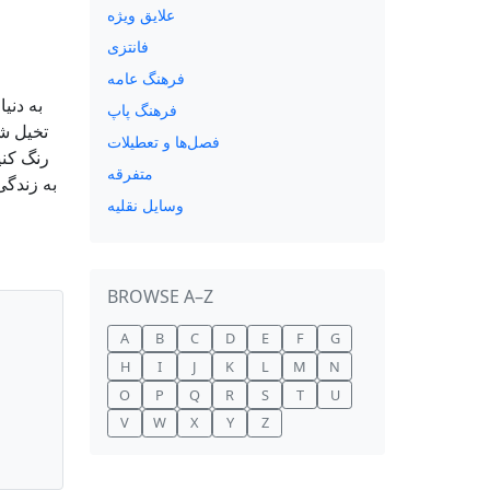
علایق ویژه
فانتزی
فرهنگ عامه
به دنی
فرهنگ پاپ
تخیل شم
فصل‌ها و تعطیلات
رنگ کنی
متفرقه
به زندگی
وسایل نقلیه
BROWSE A–Z
A
B
C
D
E
F
G
H
I
J
K
L
M
N
O
P
Q
R
S
T
U
V
W
X
Y
Z