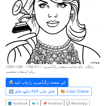
شناسه صفحه رنگ‌آمیزی: 4111-1168 · 1088×1088 px · رایگان
برای استفاده شخصی
🖨️ این صفحه رنگ‌آمیزی را چاپ کنید
🎨 Color Online
⬇️ دانلود فایل PDF قابل چاپ
📘 Facebook
🐦 X
📌 Pinterest
💬 WhatsApp