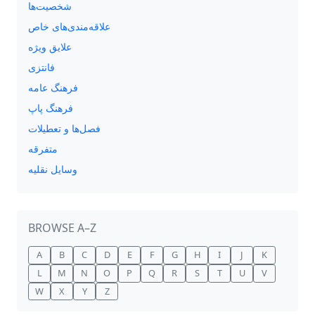
شخصیت‌ها
علاقه‌مندی‌های خاص
علایق ویژه
فانتزی
فرهنگ عامه
فرهنگ پاپ
فصل‌ها و تعطیلات
متفرقه
وسایل نقلیه
BROWSE A–Z
A
B
C
D
E
F
G
H
I
J
K
L
M
N
O
P
Q
R
S
T
U
V
W
X
Y
Z