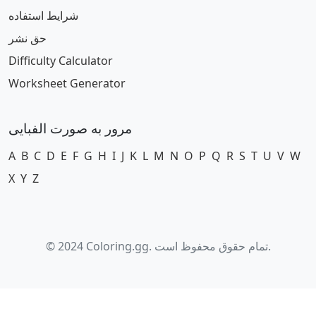
شرایط استفاده
حق نشر
Difficulty Calculator
Worksheet Generator
مرور به صورت الفبایی
A
B
C
D
E
F
G
H
I
J
K
L
M
N
O
P
Q
R
S
T
U
V
W
X
Y
Z
© 2024 Coloring.gg. تمام حقوق محفوظ است.