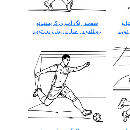
انو
صفحه رنگ آمیزی کریستیانو
 توپ
رونالدو در حال دریبل زدن توپ