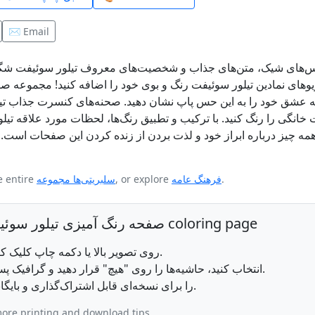
✉️ Email
لباس‌های شیک، متن‌های جذاب و شخصیت‌های معروف تیلور سوئیفت ش
وهای نمادین تیلور سوئیفت رنگ و بوی خود را اضافه کنید! مجموعه صف
 عشق خود را به این حس پاپ نشان دهید. صحنه‌های کنسرت جذاب تیلور
 خانگی را رنگ کنید. با ترکیب و تطبیق رنگ‌ها، لحظات مورد علاقه تیل
همه چیز درباره ابراز خود و لذت بردن از زنده کردن این صفحات است. پ
.
فرهنگ عامه
, or explore
سلبریتی‌ها مجموعه
e entire
How to print this صفحه رنگ آمیزی تیلور سوئیفت در لباس درخشان coloring page
روی تصویر بالا یا دکمه چاپ کلیک کنید تا صفحه رنگ‌آمیزی در مرورگر شما باز شود.
اندازه کاغذ را حروف یا A4 انتخاب کنید، حاشیه‌ها را روی "هیچ" قرار دهید و گرافیک پس‌زمینه را فعال کنید.
روی چاپ کلیک کنید، یا فایل PDF را برای نسخه‌ای قابل اشتراک‌گذاری و بایگانی دانلود کنید.
ore printing and download tips.