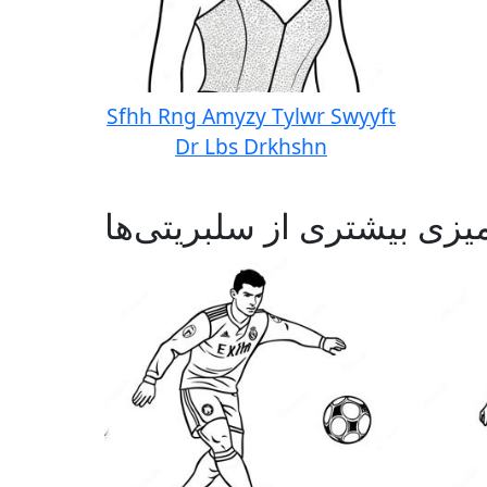
Sfhh Rng Amyzy Tylwr Swyyft
Dr Lbs Drkhshn