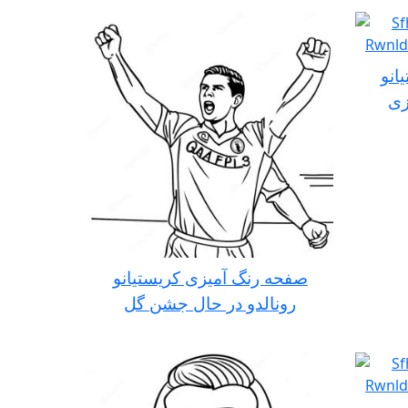
انو
زی
صفحه رنگ آمیزی کریستیانو
رونالدو در حال جشن گل