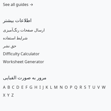
See all guides →
اطلاعات بیشتر
ارسال صفحات رنگ‌آمیزی
شرایط استفاده
حق نشر
Difficulty Calculator
Worksheet Generator
مرور به صورت الفبایی
A
B
C
D
E
F
G
H
I
J
K
L
M
N
O
P
Q
R
S
T
U
V
W
X
Y
Z