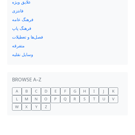
علایق ویژه
فانتزی
فرهنگ عامه
فرهنگ پاپ
فصل‌ها و تعطیلات
متفرقه
وسایل نقلیه
BROWSE A–Z
A
B
C
D
E
F
G
H
I
J
K
L
M
N
O
P
Q
R
S
T
U
V
W
X
Y
Z