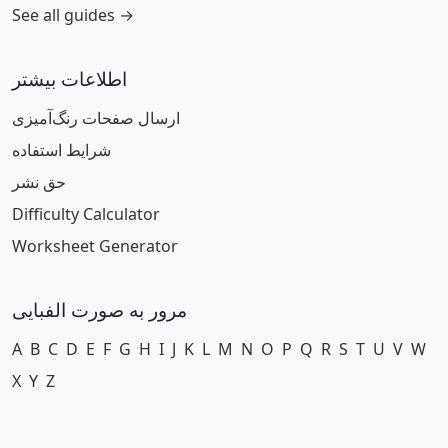
See all guides →
اطلاعات بیشتر
ارسال صفحات رنگ‌آمیزی
شرایط استفاده
حق نشر
Difficulty Calculator
Worksheet Generator
مرور به صورت الفبایی
A
B
C
D
E
F
G
H
I
J
K
L
M
N
O
P
Q
R
S
T
U
V
W
X
Y
Z