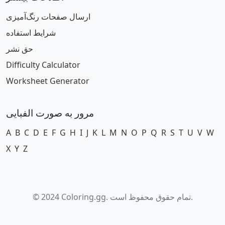
ارسال صفحات رنگ‌آمیزی
شرایط استفاده
حق نشر
Difficulty Calculator
Worksheet Generator
مرور به صورت الفبایی
A
B
C
D
E
F
G
H
I
J
K
L
M
N
O
P
Q
R
S
T
U
V
W
X
Y
Z
© 2024 Coloring.gg. تمام حقوق محفوظ است.