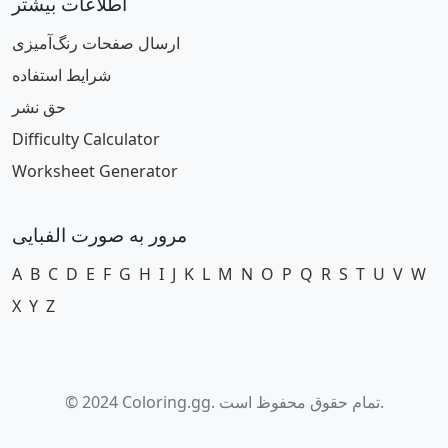
اطلاعات بیشتر
ارسال صفحات رنگ‌آمیزی
شرایط استفاده
حق نشر
Difficulty Calculator
Worksheet Generator
مرور به صورت الفبایی
A
B
C
D
E
F
G
H
I
J
K
L
M
N
O
P
Q
R
S
T
U
V
W
X
Y
Z
© 2024 Coloring.gg. تمام حقوق محفوظ است.